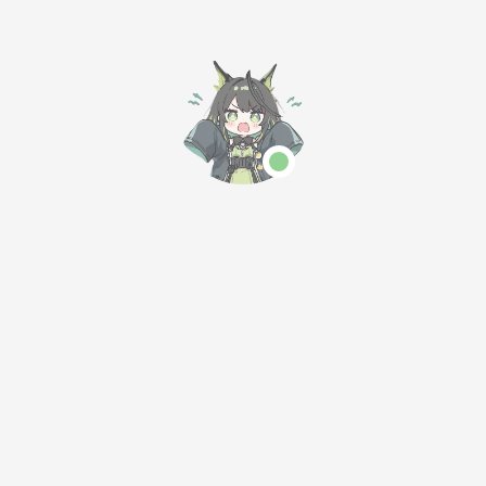
阑珊
（Magisk），解
锁BL，并通过详
12条
总1条
1/1页
细的步骤说明如何
在电脑端提取
boot.img，手机
端使用面具修补
boot，最后在电
脑端刷入修补后的
「繁华如风的小站」是一个专注于技术分享与数字生活的个人博
boot.img，从而
客，致力于为开发者与技术爱好者提供实用教程、工具评测与创
实现安装Magisk
新思路。
模块的目的。
本站已运行 681天 8小时 13分 40秒
今日访问:
统计中
|
今日访客:
统计中
|
总访问量:
统计中
|
总访客数:
统计中
莫愁前路无知己
听得入迷空间
雨落秋垣
记录，感受，表达
我在，也可以不在。
王苏洋Blog
🌹Dominic的二手博客🌹
🍺写文