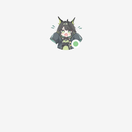
阑珊
阑珊
阑珊
索和下载工具，它
创建一个简单的
Excel表格。作者
依赖于requests和
API服务，包括安
通过编写代码实现
12条
总3条
1/1页
bs4库，支持搜索
装库、编写代码、
了姓名、学号、科
小说并下载到本
运行服务以及测试
目以及分数的生
地。
服务的过程。
成，并解决了使用
random库生成分
数不符合实际正态
分布的问题，转而
「繁华如风的小站」是一个专注于技术分享与数字生活的个人博
使用numpy库生
客，致力于为开发者与技术爱好者提供实用教程、工具评测与创
成符合正态分布的
新思路。
随机数。
本站已运行 679天 23小时 58分 46秒
今日访问:
统计中
|
今日访客:
统计中
|
总访问量:
统计中
|
总访客数:
统计中
莫愁前路无知己
小橙子
朔光与墨
在橙光里，收集人间小确幸
一隅心光，半纸闲墨
时易兔之庭 | 时易うさぎの
时易兔之庭 | 时易うさぎの
分
分