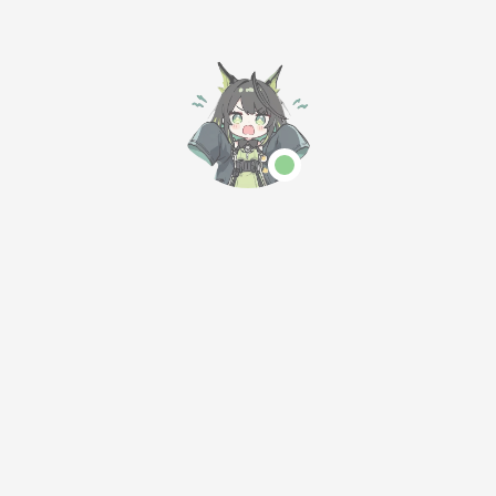
阑珊
服务器运维管理面
板，具备快速建
12条
总1条
1/1页
站、高效管理、安
全可靠和一键备份
等功能，支持多种
Linux系统快速安
装。作者对1Panel
的UI表示满意，并
「繁华如风的小站」是一个专注于技术分享与数字生活的个人博
称赞开发团队响应
客，致力于为开发者与技术爱好者提供实用教程、工具评测与创
迅速，对用户建议
新思路。
态度积极。
本站已运行 680天 23小时 19分 41秒
今日访问:
统计中
|
今日访客:
统计中
|
总访问量:
统计中
|
总访客数:
统计中
莫愁前路无知己
上杉九月的博客
福福不服
分享生活，探索
不服就是不服
未来！
林间拾语
ZY知识库
技术与生活的温暖拾遗
一个技术探索与分享的