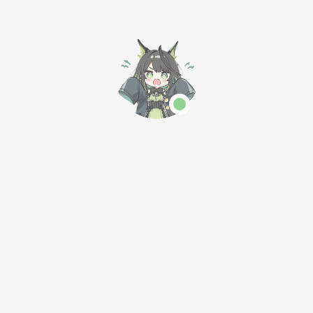
阑珊
2022年发布的深
度学习文本到图像
12条
总1条
1/1页
生成模型，可以根
据文本描述生成详
细图像，也可以应
用于内补绘制、外
补绘制和图生图翻
译等任务。文章还
「繁华如风的小站」是一个专注于技术分享与数字生活的个人博
提供了Stable
客，致力于为开发者与技术爱好者提供实用教程、工具评测与创
Diffusion的配置
新思路。
要求、安装方法以
本站已运行 679天 23小时 46分 48秒
及示例魔法种子，
今日访问:
统计中
|
今日访客:
统计中
|
总访问量:
统计中
|
并感谢了秋叶大佬
总访客数:
统计中
提供的整合包。
莫愁前路无知己
MoraEX博客
朔光与墨
学无止境 知行合一
一隅心光，半纸闲墨
朔光与墨
AcoFork Blog
一隅心光，半纸闲墨
Protect What