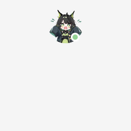
的小站
在水,满船清梦压星河。
-14 14:31
莫愁前路无知
逐暗者的麦田
一
Serenity's Blo
个人博客，致力
AcoFork Blog
思路。
ZY知识库
一个
雨落秋垣
我在，