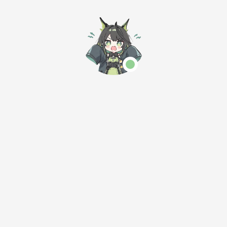
的小站
在水,满船清梦压星河。
-01 01:00
莫愁前路无知
小天使的小窝
ElysiumStack
个人博客，致力
时易兔之庭 | 
思路。
御树树的小窝
来
猫狗鼠鱼的储